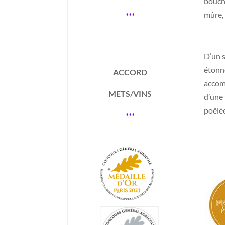
bouche
mûre, 
***
D’un 
étonne
ACCORD
accom
METS/VINS
d’une 
poêlé
***