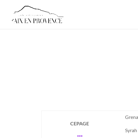
Gren
CEPAGE
Syrah
***