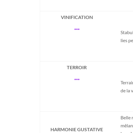
VINIFICATION
***
Stabu
lies p
TERROIR
***
Terrai
de la 
Belle 
mêlant
HARMONIE GUSTATIVE